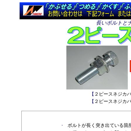
長いボルトと
【
２ピースネジカ
【
２ピースネジカ
ボルトが長く突き出ている箇
・