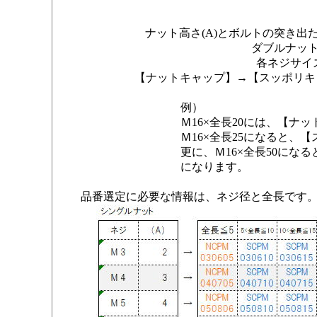
ナット高さ(A)とボルトの突き出
ダブルナット
各ネジサイ
【ナットキャップ】→【スッポリキ
例）
Ｍ16×全長20には、
【ナット
Ｍ
16×全長25になると、
【
更に、
Ｍ
16×全長50になる
になります。
品番選定に必要な情報は、ネジ径と全長です